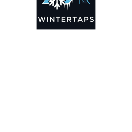
se with Modern Furniture
, libero nibh imperdiet velit, sodales elementum enim
stique pellentesque. Proin efficitur est vel lectus
usto lobortis, vitae aliquet justo vehicula. Maecenas at